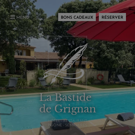
MENU
BONS CADEAUX
RÉSERVER
La Bastide
de Grignan
HÔTEL - RESTAURANT
PISCINE - SÉMINAIRES