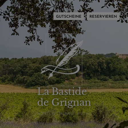
MENU
GUTSCHEINE
RESERVIEREN
La Bastide
de Grignan
HÔTEL - RESTAURANT - PISCINE